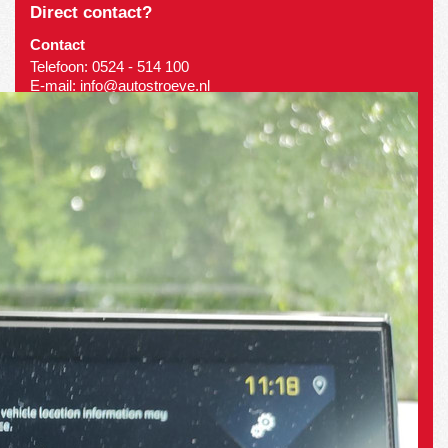
Direct contact?
Contact
Telefoon:
0524 - 514 100
E-mail:
info@autostroeve.nl