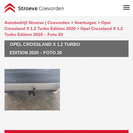
Autobedrijf Stroeve | Coevorden
>
Voertuigen
>
Opel
Crossland X 1.2 Turbo Edition 2020
>
Opel Crossland X 1.2
Turbo Edition 2020 – Foto 20
OPEL CROSSLAND X 1.2 TURBO
EDITION 2020 – FOTO 20