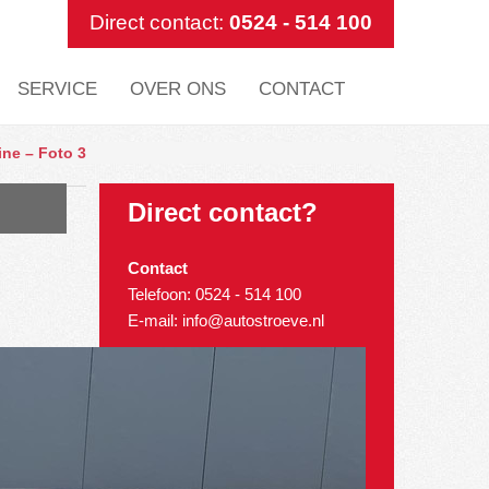
Direct contact:
0524 - 514 100
SERVICE
OVER ONS
CONTACT
ne – Foto 3
Direct contact?
Contact
Telefoon:
0524 - 514 100
E-mail:
info@autostroeve.nl