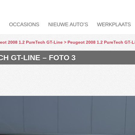
OCCASIONS
NIEUWE AUTO’S
WERKPLAATS
eot 2008 1.2 PureTech GT-Line
>
Peugeot 2008 1.2 PureTech GT-Li
H GT-LINE – FOTO 3