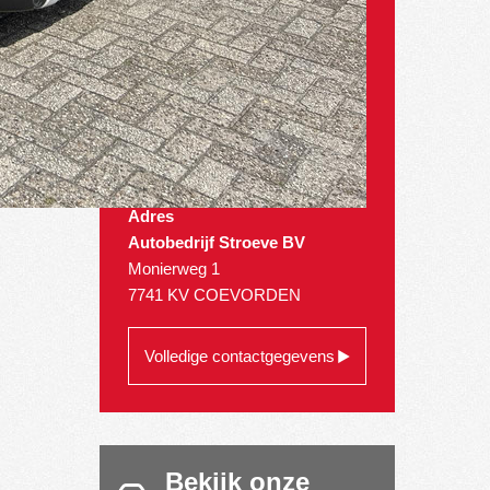
Adres
Autobedrijf Stroeve BV
Monierweg 1
7741 KV COEVORDEN
Volledige contactgegevens
Bekijk onze