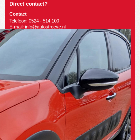
Direct contact?
Contact
Telefoon:
0524 - 514 100
E-mail:
info@autostroeve.nl