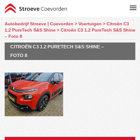
Autobedrijf Stroeve | Coevorden
>
Voertuigen
>
Citroën C3
1.2 PureTech S&S Shine
>
Citroën C3 1.2 PureTech S&S Shine
– Foto 8
CITROËN C3 1.2 PURETECH S&S SHINE –
FOTO 8