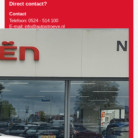
Direct contact?
Contact
Telefoon:
0524 - 514 100
E-mail:
info@autostroeve.nl