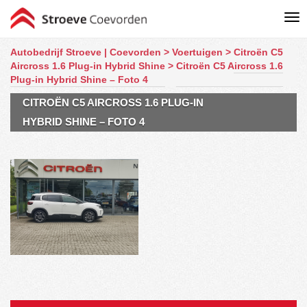
Autobedrijf Stroeve | Coevorden
>
Voertuigen
>
Citroën C5
Aircross 1.6 Plug-in Hybrid Shine
>
Citroën C5 Aircross 1.6
Plug-in Hybrid Shine – Foto 4
CITROËN C5 AIRCROSS 1.6 PLUG-IN
HYBRID SHINE – FOTO 4