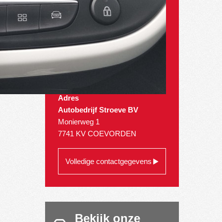
Adres
Autobedrijf Stroeve BV
Monierweg 1
7741 KV COEVORDEN
Volledige contactgegevens
Bekijk onze