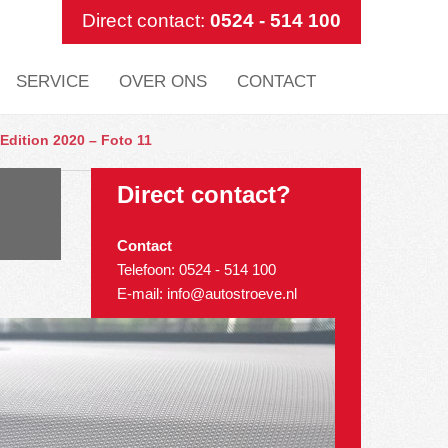
Direct contact:
0524 - 514 100
SERVICE
OVER ONS
CONTACT
Edition 2020 – Foto 11
Direct contact?
Contact
Telefoon:
0524 - 514 100
E-mail:
info@autostroeve.nl